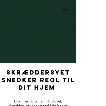
Skræddersyet
snedker reol til
dit hjem
Drømmer du om en håndlavet,
skræddersyet snedker-reol i de bedste