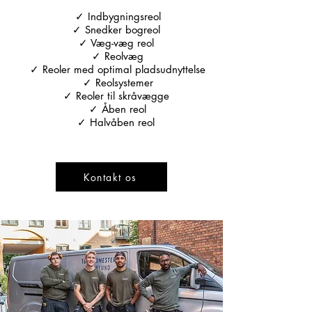
✓ Indbygningsreol
✓ Snedker bogreol
✓ Væg-væg reol
✓ Reolvæg
✓ Reoler med optimal pladsudnyttelse
✓ Reolsystemer
✓ Reoler til skråvægge
✓ Åben reol
✓ Halvåben reol
Kontakt os